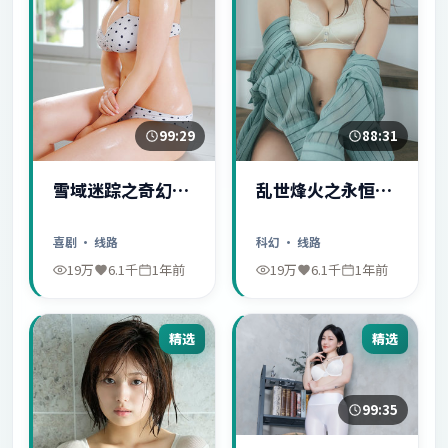
99:29
88:31
雪域迷踪之奇幻冒
乱世烽火之永恒爱
险
情
喜剧
· 线路
科幻
· 线路
19万
6.1千
1年前
19万
6.1千
1年前
精选
精选
99:35