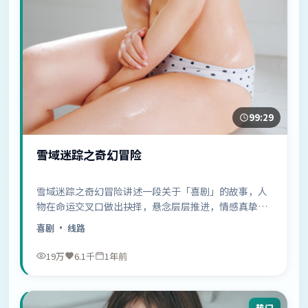
99:29
雪域迷踪之奇幻冒险
雪域迷踪之奇幻冒险讲述一段关于「喜剧」的故事，人
物在命运交叉口做出抉择，悬念层层推进，情感真挚动
人……
喜剧
· 线路
19万
6.1千
1年前
热门