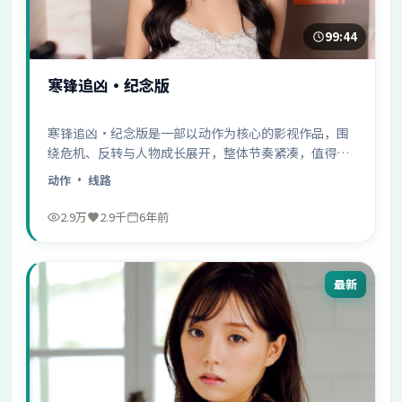
99:44
寒锋追凶·纪念版
寒锋追凶·纪念版是一部以动作为核心的影视作品，围
绕危机、反转与人物成长展开，整体节奏紧凑，值得推
荐观看。
动作
· 线路
2.9万
2.9千
6年前
最新