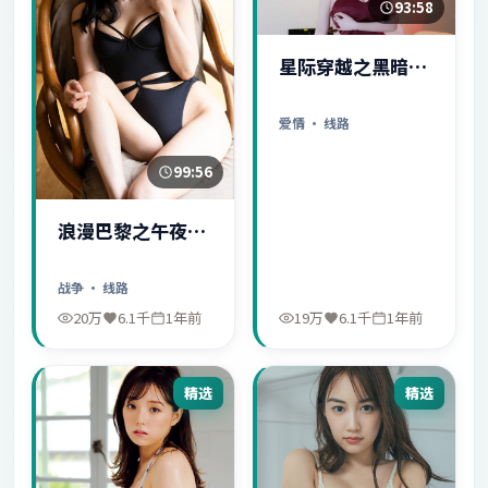
93:58
星际穿越之黑暗秘
密
爱情
· 线路
99:56
浪漫巴黎之午夜惊
魂
战争
· 线路
20万
6.1千
1年前
19万
6.1千
1年前
精选
精选