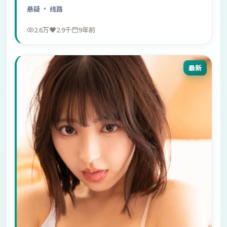
悬疑
· 线路
2.6万
2.9千
9年前
最新