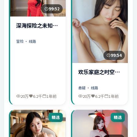
99:52
深海探险之未知世
界
冒险
· 线路
99:54
欢乐家庭之时空守
护者
悬疑
· 线路
20万
6.2千
1年前
20万
6.2千
1年前
精选
精选