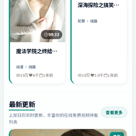
深海探险之搞笑日
常
犯罪
· 线路
99:33
魔法学院之终结序
幕
动漫
· 线路
19万
6千
1年前
19万
5.9千
1年前
最新更新
查看更多
上架日历实时更新，丰富你的在线免费视频待看
列表