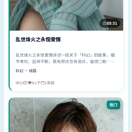
88:31
乱世烽火之永恒爱情
乱世烽火之永恒爱情讲述一段关于「科幻」的故事，细
节考究、反转不断，既有燃点也有泪点，值得二刷……
科幻
· 线路
19万
6.1千
1年前
热门